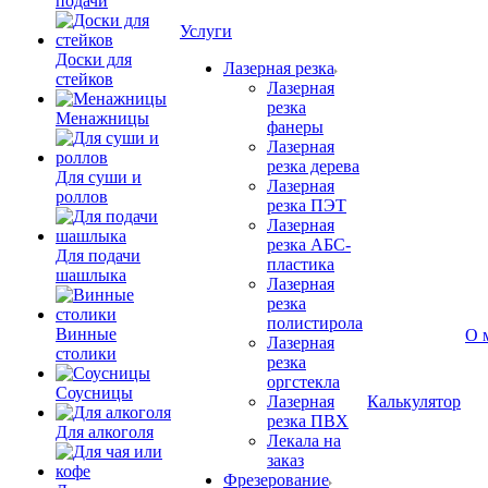
подачи
Услуги
Доски для
Лазерная резка
стейков
Лазерная
резка
Менажницы
фанеры
Лазерная
резка дерева
Для суши и
Лазерная
роллов
резка ПЭТ
Лазерная
резка АБС-
Для подачи
пластика
шашлыка
Лазерная
резка
полистирола
Винные
О 
Лазерная
столики
резка
оргстекла
Соусницы
Лазерная
Калькулятор
резка ПВХ
Для алкоголя
Лекала на
заказ
Фрезерование