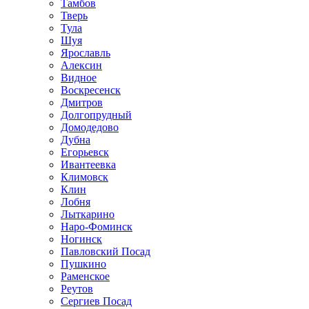
Тамбов
Тверь
Тула
Шуя
Ярославль
Алексин
Видное
Воскресенск
Дмитров
Долгопрудный
Домодедово
Дубна
Егорьевск
Ивантеевка
Климовск
Клин
Лобня
Лыткарино
Наро-Фоминск
Ногинск
Павловский Посад
Пушкино
Раменское
Реутов
Сергиев Посад