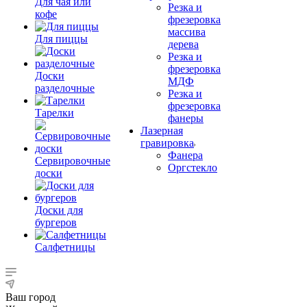
Для чая или
Резка и
кофе
фрезеровка
массива
Для пиццы
дерева
Резка и
фрезеровка
Доски
МДФ
разделочные
Резка и
фрезеровка
Тарелки
фанеры
Лазерная
гравировка
Фанера
Сервировочные
Орг­стек­ло
доски
Доски для
бургеров
Салфетницы
Ваш город