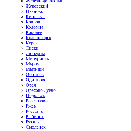
Железнодорожный
Жуковский
Иваново
Кинешма
Ковров
Коломна
Королев
Красногорск
Курск
Лиски
Люберцы
Мичуринск
Муром
Мытищи
Обнинск
Одинцово
Орел
Орехово-Зуево
Подольск
Рассказово
Ржев
Россошь
Рыбинск
Рязань
Смоленск