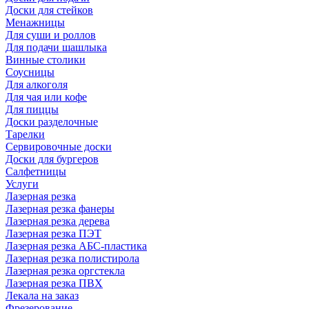
Доски для стейков
Менажницы
Для суши и роллов
Для подачи шашлыка
Винные столики
Соусницы
Для алкоголя
Для чая или кофе
Для пиццы
Доски разделочные
Тарелки
Сервировочные доски
Доски для бургеров
Салфетницы
Услуги
Лазерная резка
Лазерная резка фанеры
Лазерная резка дерева
Лазерная резка ПЭТ
Лазерная резка АБС-пластика
Лазерная резка полистирола
Лазерная резка оргстекла
Лазерная резка ПВХ
Лекала на заказ
Фрезерование