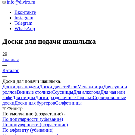
info@diviro.ru
Вконтакте
Instagram
Telegram
WhatsApp
Доски для подачи шашлыка
29
Главная
—
Каталог
—
Доски для подачи шашлыка
Доски для подачи
Доски для стейков
Менажницы
Для суши и
роллов
Винные столики
Соусницы
Для алкоголя
Для чая или
кофе
Для пиццы
Доски разделочные
Тарелки
Сервировочные
доски
Доски для бургеров
Салфетницы
Фильтр
По умолчанию (возрастание)
По популярности (убывание)
По популярности (возрастание)
По алфавиту (убывание)