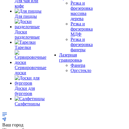
Для чая или
Резка и
кофе
фрезеровка
массива
Для пиццы
дерева
Резка и
фрезеровка
Доски
МДФ
разделочные
Резка и
фрезеровка
Тарелки
фанеры
Лазерная
гравировка
Фанера
Сервировочные
Орг­стек­ло
доски
Доски для
бургеров
Салфетницы
Ваш город