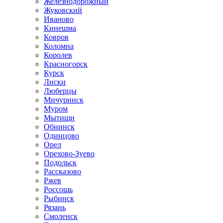
Железнодорожный
Жуковский
Иваново
Кинешма
Ковров
Коломна
Королев
Красногорск
Курск
Лиски
Люберцы
Мичуринск
Муром
Мытищи
Обнинск
Одинцово
Орел
Орехово-Зуево
Подольск
Рассказово
Ржев
Россошь
Рыбинск
Рязань
Смоленск