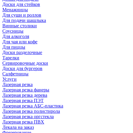
Доски для стейков
Менажницы
Для суши и роллов
Для подачи шашлыка
Винные столики
Соусницы
Для алкоголя
Для чая или кофе
Для пиццы
Доски разделочные
Тарелки
Сервировочные доски
Доски для бургеров
Салфетницы
Услуги
Лазерная резка
Лазерная резка фанеры
Лазерная резка дерева
Лазерная резка ПЭТ
Лазерная резка АБС-пластика
Лазерная резка полистирола
Лазерная резка оргстекла
Лазерная резка ПВХ
Лекала на заказ
Фрезерование