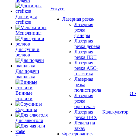
подачи
Услуги
Доски для
Лазерная резка
стейков
Лазерная
резка
Менажницы
фанеры
Лазерная
резка дерева
Для суши и
Лазерная
роллов
резка ПЭТ
Лазерная
резка АБС-
Для подачи
пластика
шашлыка
Лазерная
резка
полистирола
Винные
О 
Лазерная
столики
резка
оргстекла
Соусницы
Лазерная
Калькулятор
резка ПВХ
Для алкоголя
Лекала на
заказ
Фрезерование