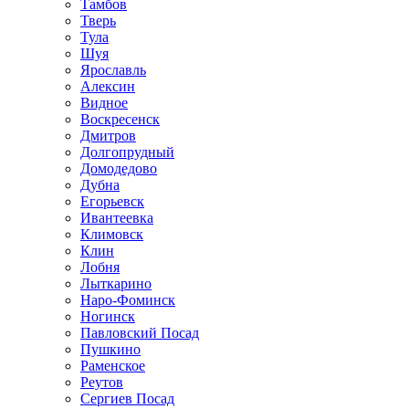
Тамбов
Тверь
Тула
Шуя
Ярославль
Алексин
Видное
Воскресенск
Дмитров
Долгопрудный
Домодедово
Дубна
Егорьевск
Ивантеевка
Климовск
Клин
Лобня
Лыткарино
Наро-Фоминск
Ногинск
Павловский Посад
Пушкино
Раменское
Реутов
Сергиев Посад