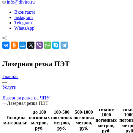
info@diviro.ru
Вконтакте
Instagram
Telegram
WhatsApp
Лазерная резка ПЭТ
Главная
—
Услуги
—
Лазерная резка на ЧПУ
—
Лазерная резка ПЭТ
свыше
свы
до 100
100-500
500-1000
1000
100
Толщина
погонных
погонных
погонных
погонных
погон
материала:
метров,
метров,
метров,
метров,
метр
руб.
руб.
руб.
руб.
руб