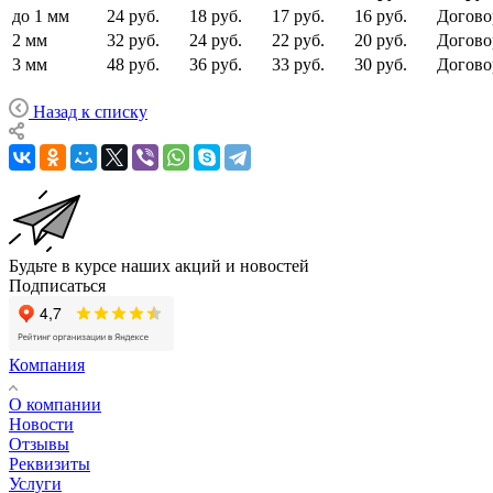
до 1 мм
24 руб.
18 руб.
17 руб.
16 руб.
Догово
2 мм
32 руб.
24 руб.
22 руб.
20 руб.
Догово
3 мм
48 руб.
36 руб.
33 руб.
30 руб.
Догово
Назад к списку
Будьте в курсе наших акций и новостей
Подписаться
Компания
О компании
Новости
Отзывы
Реквизиты
Услуги