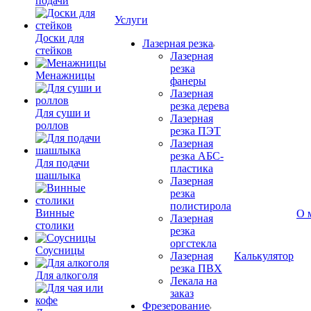
подачи
Услуги
Доски для
Лазерная резка
стейков
Лазерная
резка
Менажницы
фанеры
Лазерная
резка дерева
Для суши и
Лазерная
роллов
резка ПЭТ
Лазерная
резка АБС-
Для подачи
пластика
шашлыка
Лазерная
резка
полистирола
Винные
О 
Лазерная
столики
резка
оргстекла
Соусницы
Лазерная
Калькулятор
резка ПВХ
Для алкоголя
Лекала на
заказ
Фрезерование