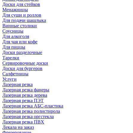
Доски для стейков
Менажницы
Для суши и роллов
Для подачи шашлыка
Винные столики
Соусницы
Для алкоголя
Для чая или кофе
Для пиццы
Доски разделочные
Тарелки
Сервировочные доски
Доски для бургеров
Салфетницы
Услуги
Лазерная резка
Лазерная резка фанеры
Лазерная резка дерева
Лазерная резка ПЭТ
Лазерная резка АБС-пластика
Лазерная резка полистирола
Лазерная резка оргстекла
Лазерная резка ПВХ
Лекала на заказ
Фрезерование