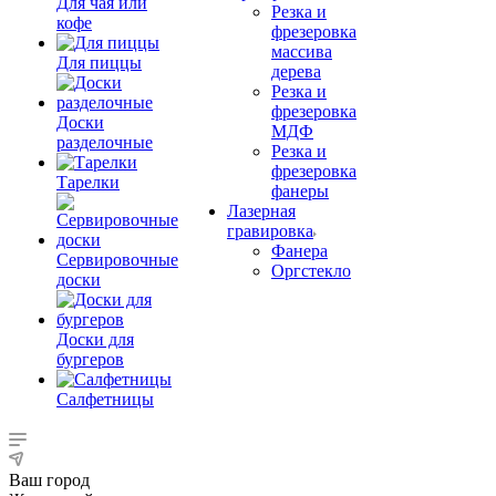
Для чая или
Резка и
кофе
фрезеровка
массива
Для пиццы
дерева
Резка и
фрезеровка
Доски
МДФ
разделочные
Резка и
фрезеровка
Тарелки
фанеры
Лазерная
гравировка
Фанера
Сервировочные
Орг­стек­ло
доски
Доски для
бургеров
Салфетницы
Ваш город