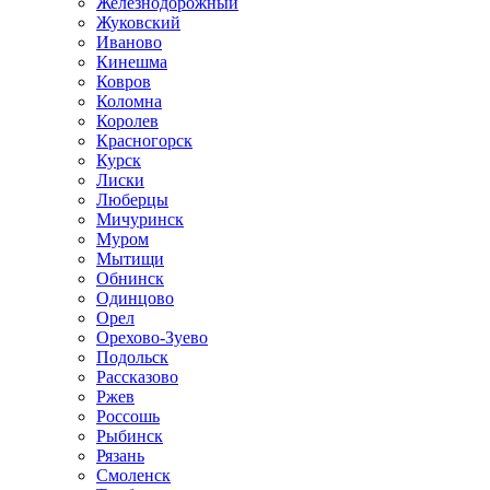
Железнодорожный
Жуковский
Иваново
Кинешма
Ковров
Коломна
Королев
Красногорск
Курск
Лиски
Люберцы
Мичуринск
Муром
Мытищи
Обнинск
Одинцово
Орел
Орехово-Зуево
Подольск
Рассказово
Ржев
Россошь
Рыбинск
Рязань
Смоленск