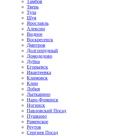
Тамбов
Тверь
Тула
Шуя
Ярославль
Алексин
Видное
Воскресенск
Дмитров
Долгопрудный
Домодедово
Дубна
Егорьевск
Ивантеевка
Климовск
Клин
Лобня
Лыткарино
Наро-Фоминск
Ногинск
Павловский Посад
Пушкино
Раменское
Реутов
Сергиев Посад