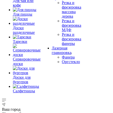
Для чая или
Резка и
кофе
фрезеровка
массива
Для пиццы
дерева
Резка и
фрезеровка
Доски
МДФ
разделочные
Резка и
фрезеровка
Тарелки
фанеры
Лазерная
гравировка
Фанера
Сервировочные
Орг­стек­ло
доски
Доски для
бургеров
Салфетницы
Ваш город