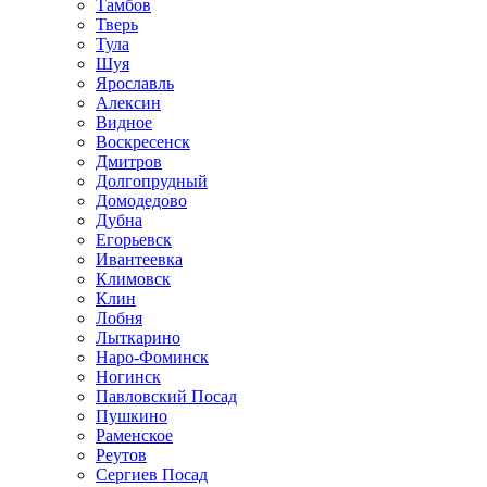
Тамбов
Тверь
Тула
Шуя
Ярославль
Алексин
Видное
Воскресенск
Дмитров
Долгопрудный
Домодедово
Дубна
Егорьевск
Ивантеевка
Климовск
Клин
Лобня
Лыткарино
Наро-Фоминск
Ногинск
Павловский Посад
Пушкино
Раменское
Реутов
Сергиев Посад