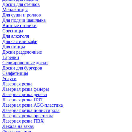
Доски для стейков
Менажницы
Для суши и роллов
Для подачи шашлыка
Винные столики
Соусницы
Для алкоголя
Для чая или кофе
Для пиццы
Доски разделочные
Тарелки
Сервировочные доски
Доски для бургеров
Салфетницы
Услуги
Лазерная резка
Лазерная резка фанеры
Лазерная резка дерева
Лазерная резка ПЭТ
Лазерная резка АБС-пластика
Лазерная резка полистирола
Лазерная резка оргстекла
Лазерная резка ПВХ
Лекала на заказ
Фрезерование