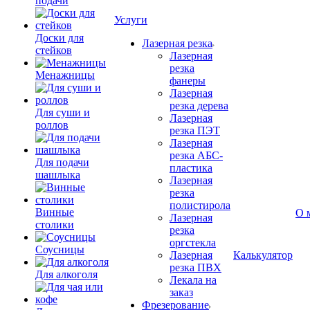
подачи
Услуги
Доски для
Лазерная резка
стейков
Лазерная
резка
Менажницы
фанеры
Лазерная
резка дерева
Для суши и
Лазерная
роллов
резка ПЭТ
Лазерная
резка АБС-
Для подачи
пластика
шашлыка
Лазерная
резка
полистирола
Винные
О 
Лазерная
столики
резка
оргстекла
Соусницы
Лазерная
Калькулятор
резка ПВХ
Для алкоголя
Лекала на
заказ
Фрезерование