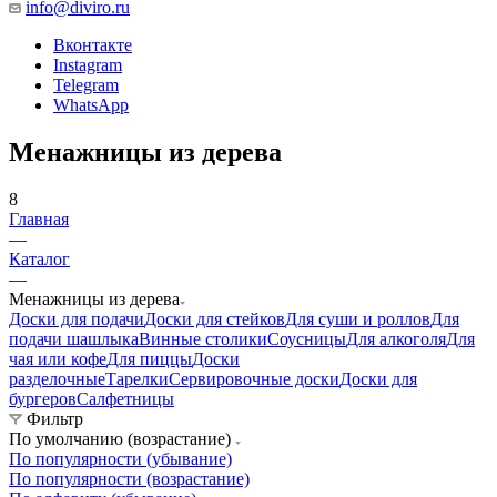
info@diviro.ru
Вконтакте
Instagram
Telegram
WhatsApp
Менажницы из дерева
8
Главная
—
Каталог
—
Менажницы из дерева
Доски для подачи
Доски для стейков
Для суши и роллов
Для
подачи шашлыка
Винные столики
Соусницы
Для алкоголя
Для
чая или кофе
Для пиццы
Доски
разделочные
Тарелки
Сервировочные доски
Доски для
бургеров
Салфетницы
Фильтр
По умолчанию (возрастание)
По популярности (убывание)
По популярности (возрастание)