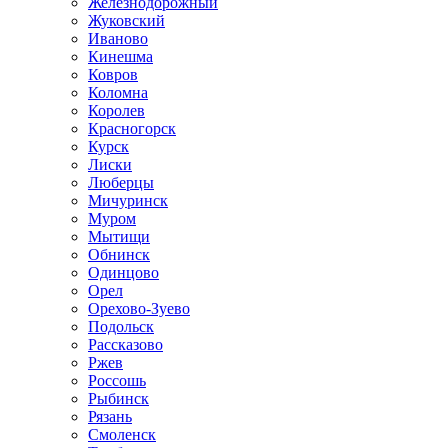
Железнодорожный
Жуковский
Иваново
Кинешма
Ковров
Коломна
Королев
Красногорск
Курск
Лиски
Люберцы
Мичуринск
Муром
Мытищи
Обнинск
Одинцово
Орел
Орехово-Зуево
Подольск
Рассказово
Ржев
Россошь
Рыбинск
Рязань
Смоленск